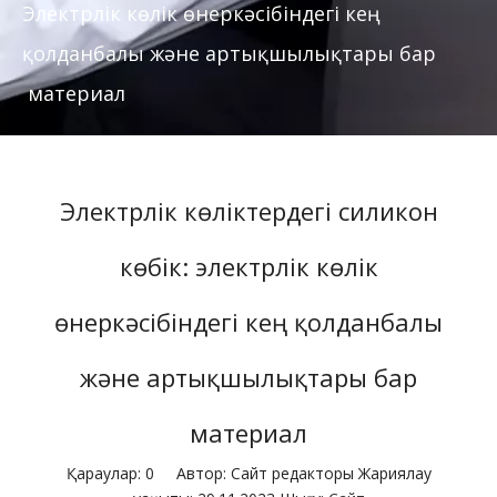
Электрлік көлік өнеркәсібіндегі кең
қолданбалы және артықшылықтары бар
материал
Электрлік көліктердегі силикон
көбік: электрлік көлік
өнеркәсібіндегі кең қолданбалы
және артықшылықтары бар
материал
Қараулар:
0
Автор: Сайт редакторы Жариялау