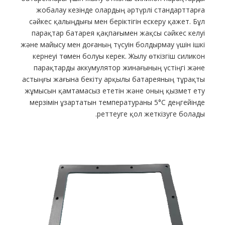
жобалау кезінде олардың әртүрлі стандарттарға
сәйкес қалыңдығы мен беріктігін ескеру қажет. Бұл
парақтар батарея қақпағымен жақсы сәйкес келуі
және майысу мен доғаның түсуін болдырмау үшін ішкі
кернеуі төмен болуы керек. Жылу өткізгіш силикон
парақтарды аккумулятор жинағының үстіңгі және
астыңғы жағына бекіту арқылы батареяның тұрақты
жұмысын қамтамасыз ететін және оның қызмет ету
мерзімін ұзартатын температураны 5°C деңгейінде
реттеуге қол жеткізуге болады.