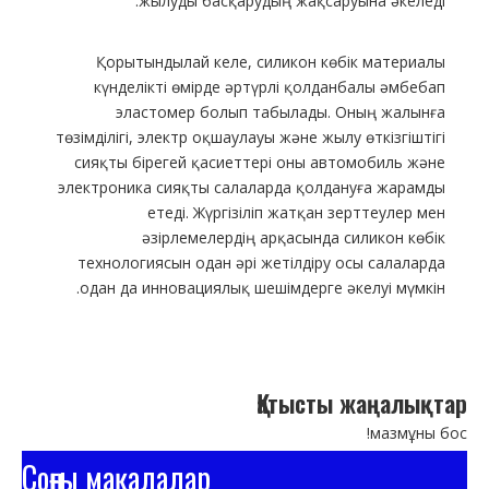
жылуды басқарудың жақсаруына әкеледі.
Қорытындылай келе, силикон көбік материалы
күнделікті өмірде әртүрлі қолданбалы әмбебап
эластомер болып табылады. Оның жалынға
төзімділігі, электр оқшаулауы және жылу өткізгіштігі
сияқты бірегей қасиеттері оны автомобиль және
электроника сияқты салаларда қолдануға жарамды
етеді. Жүргізіліп жатқан зерттеулер мен
әзірлемелердің арқасында силикон көбік
технологиясын одан әрі жетілдіру осы салаларда
одан да инновациялық шешімдерге әкелуі мүмкін.
Қатысты жаңалықтар
мазмұны бос!
Соңғы мақалалар