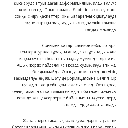
қысқарудан туындаған деформацияның алдын алуға
көмектеседі. Оның тамаша беріктігі, аз шөгу және
соққы сіңіру қасиеттері оны батареяны оқшаулауда
және сыртқы жақтауды тығыздау үшін тамаша
таңдау жасайды.
Сонымен қатар, силикон көбік әртүрлі
температурада тұрақты өнімділікті ұсынады және
жақсы су өткізбейтін тығыздау мүмкіндіктеріне ие.
Ашық жерде пайдаланған кезде судың ағуын тиімді
болдырмайды. Оның ұзақ мерзімді шөгуінің
зақымдалуы ең аз, шөгу деформациясына белгілі бір
төзімділік деңгейін қамтамасыз етеді. Оған қоса,
оның тамаша отқа төзімді өнімділігі батарея жұмысы
кезінде жылу әсерлеріне байланысты тәуекелдерді
тиімді түрде азайта алады.
Жаңа энергетикалық көлік құралдарының литий
батареялары үшін жылу өткізгіш силикон парақтарды