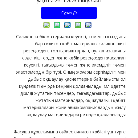
уақыты: 29.11.2023 Шығу:
Сайт
Сұрау
Силикон көбік материалы кеуекті, төмен тығыздығы
бар силикон көбік материалы силикон шикі
резеңкеден, толтырғыштардан, вулканизацияны
тездеткіштерден және көбік резеңкеден жасалған
кеуекті, тығыздығы төмен және икемділігі төмен
эластомердің бір түрі. Оның жоғары серпімділігі мен
дыбыс оқшаулау қасиеттеріне байланысты ол
күнделікті өмірде кеңінен қолданылады. Ол әдетте
дірілді жұтатын төсемдер, тығыздағыштар, дыбыс
жұтатын материалдар, оқшаулағыш қабат
материалдары және авиакомпаниялардың жылу
оқшаулау материалдары ретінде қолданылады.
Жасуша құрылымына сәйкес силикон көбікті үш түрге