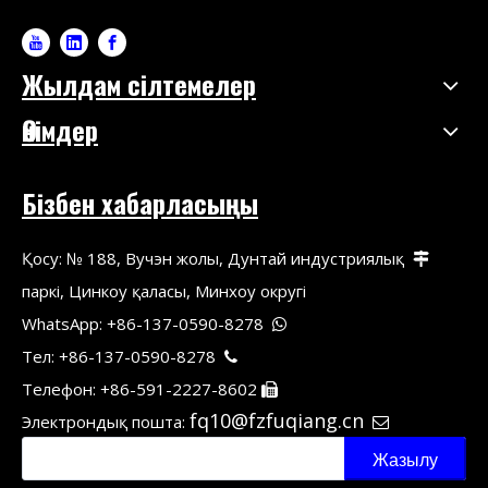
Жылдам сілтемелер
Өнімдер
Бізбен хабарласыңы
Қосу: № 188, Вучэн жолы, Дунтай индустриялық

паркі, Цинкоу қаласы, Минхоу округі
WhatsApp: +86-137-0590-8278

Тел: +86-137-0590-8278

Телефон: +86-591-2227-8602

fq10@fzfuqiang.cn
Электрондық пошта:

Жазылу