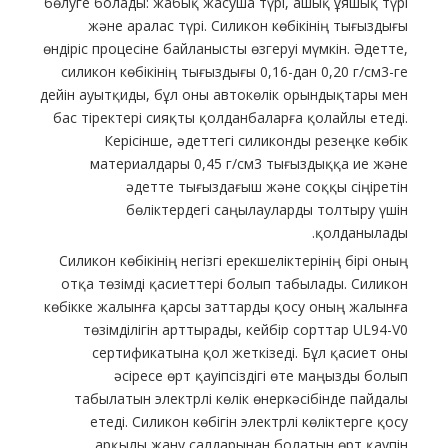
бөлуге болады: жабық жасуша түрі, ашық ұяшық түрі
және аралас түрі. Силикон көбікінің тығыздығы
өндіріс процесіне байланысты өзгеруі мүмкін. Әдетте,
силикон көбікінің тығыздығы 0,16-дан 0,20 г/см3-ге
дейін ауытқиды, бұл оны автокөлік орындықтары мен
бас тіректері сияқты қолданбаларға қолайлы етеді.
Керісінше, әдеттегі силиконды резеңке көбік
материалдары 0,45 г/см3 тығыздыққа ие және
әдетте тығыздағыш және соққы сіңіретін
бөліктердегі саңылауларды толтыру үшін
қолданылады.
Силикон көбікінің негізгі ерекшеліктерінің бірі оның
отқа төзімді қасиеттері болып табылады. Силикон
көбікке жалынға қарсы заттарды қосу оның жалынға
төзімділігін арттырады, кейбір сорттар UL94-V0
сертификатына қол жеткізеді. Бұл қасиет оны
әсіресе өрт қауіпсіздігі өте маңызды болып
табылатын электрлі көлік өнеркәсібінде пайдалы
етеді. Силикон көбігін электрлі көліктерге қосу
арқылы жану салдарынан болатын өрт қаупін