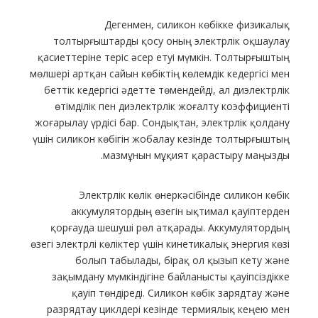
Дегенмен, силикон көбікке физикалық
толтырғыштарды қосу оның электрлік оқшаулау
қасиеттеріне теріс әсер етуі мүмкін. Толтырғыштың
мөлшері артқан сайын көбіктің көлемдік кедергісі мен
беттік кедергісі әдетте төмендейді, ал диэлектрлік
өтімділік пен диэлектрлік жоғалту коэффициенті
жоғарылау үрдісі бар. Сондықтан, электрлік қолдану
үшін силикон көбігін жобалау кезінде толтырғыштың
мазмұнын мұқият қарастыру маңызды.
Электрлік көлік өнеркәсібінде силикон көбік
аккумулятордың өзегін ықтимал қауіптерден
қорғауда шешуші рөл атқарады. Аккумулятордың
өзегі электрлі көліктер үшін кинетикалық энергия көзі
болып табылады, бірақ ол қызып кету және
зақымдану мүмкіндігіне байланысты қауіпсіздікке
қауіп төндіреді. Силикон көбік зарядтау және
разрядтау циклдері кезінде термиялық кеңею мен