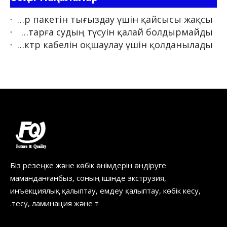
EPDM және силикон резеңке: EV аккумулятор пакетін тығыздау үшін қайсысы жақсы?
Силиконды резеңке тығыздағыштар EV жоғары вольтты қосқыштарға судың түсуін қалай болдырмайды?
Неліктен силикон резеңке жоғары вольтты электр кабелін оқшаулау үшін қолданылады?
Біз резеңке және көбік өнімдерін өндіруге
маманданғанбыз, соның ішінде экструзия,
инъекциялық қалыптау, емдеу қалыптау, көбік кесу,
тесу, ламинация және т.