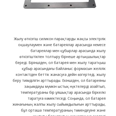
Жылу өткізгіш силикон парақтарды жақсы электрлік
оқшаулаумен және батареялар арасында немесе
батареялар мен құбырлар арасында жылу
өткізгіштікпен толтыру бірнеше артықшылықтар
береді. Біріншіден, ол батарея мен жылу таратқыш
құбыр арасындағы байланыс формасын желілік
контактіден беттік жанасуға дейін өзгертеді, жылу
беру тиімділігін арттырады. Екіншіден, ол батареяны
зақымдауы мүмкін ыстық нүктелерді азайтып,
температураны бір ұяшықтар арасында біркелкі
таратуға көмектеседі. Соңында, ол батарея
жинағының жалпы жылу сыйымдылығын арттырады,
бұл орташа температураның төмендеуіне және