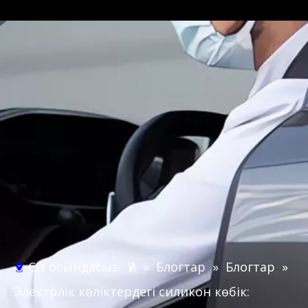
Сіз осындасыз:
Үй
»
Блогтар
»
Блогтар
»
Электрлік көліктердегі силикон көбік: