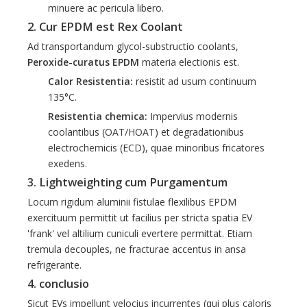
minuere ac pericula libero.
2. Cur EPDM est Rex Coolant
Ad transportandum glycol-substructio coolants,
Peroxide-curatus EPDM
materia electionis est.
Calor Resistentia:
resistit ad usum continuum
135°C.
Resistentia chemica:
Impervius modernis
coolantibus (OAT/HOAT) et degradationibus
electrochemicis (ECD), quae minoribus fricatores
exedens.
3. Lightweighting cum Purgamentum
Locum rigidum aluminii fistulae flexilibus EPDM
exercituum permittit ut facilius per stricta spatia EV
'frank' vel altilium cuniculi evertere permittat. Etiam
tremula decouples, ne fracturae accentus in ansa
refrigerante.
4. conclusio
Sicut EVs impellunt velocius incurrentes (qui plus caloris