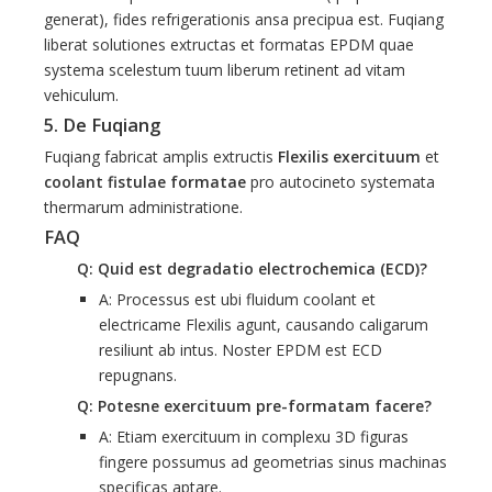
generat), fides refrigerationis ansa precipua est. Fuqiang
liberat solutiones extructas et formatas EPDM quae
systema scelestum tuum liberum retinent ad vitam
vehiculum.
5. De Fuqiang
Fuqiang fabricat amplis extructis
Flexilis exercituum
et
coolant fistulae formatae
pro autocineto systemata
thermarum administratione.
FAQ
Q: Quid est degradatio electrochemica (ECD)?
A: Processus est ubi fluidum coolant et
electricame Flexilis agunt, causando caligarum
resiliunt ab intus. Noster EPDM est ECD
repugnans.
Q: Potesne exercituum pre-formatam facere?
A: Etiam exercituum in complexu 3D figuras
fingere possumus ad geometrias sinus machinas
specificas aptare.