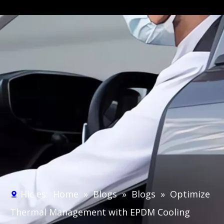
Hic es:
Home
»
Blogs
»
Blogs
»
Optimize
Thermal Management with EPDM Cooling