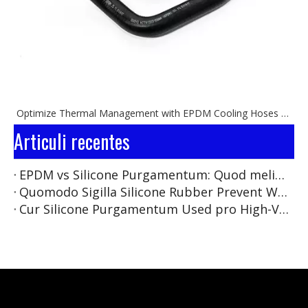
Optimize Thermal Management with EPDM Cooling Hoses & Connectors
Articuli recentes
EPDM vs Silicone Purgamentum: Quod melius est pro EV Pugna Pack signatum?
Quomodo Sigilla Silicone Rubber Prevent Water Ingress in EV High-Voltage Connectors?
Cur Silicone Purgamentum Used pro High-Voltage EV Cable Insulation?