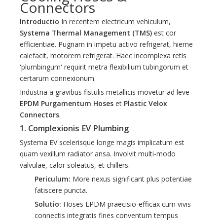
Connectors
Introductio
In recentem electricum vehiculum,
Systema Thermal Management (TMS)
est cor
efficientiae. Pugnam in impetu activo refrigerat, hieme
calefacit, motorem refrigerat. Haec incomplexa retis
'plumbingum' requirit metra flexibilium tubingorum et
certarum connexionum.
Industria a gravibus fistulis metallicis movetur ad leve
EPDM Purgamentum Hoses
et
Plastic Velox
Connectors
.
1. Complexionis EV Plumbing
Systema EV scelerisque longe magis implicatum est
quam vexillum radiator ansa. Involvit multi-modo
valvulae, calor soleatus, et chillers.
Periculum:
More nexus significant plus potentiae
fatiscere puncta.
Solutio:
Hoses EPDM praecisio-efficax cum vivis
connectis integratis fines conventum tempus