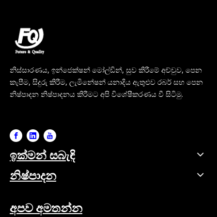
නිස්සාරණය, ඉන්ජෙක්ෂන් මෝල්ඩින්, සුව කිරීමේ අච්චුව, පෙන
කැපීම, සිදුරු කිරීම, ලැමිනේෂන් යනාදිය ඇතුළුව රබර් සහ පෙන
නිෂ්පාදන නිෂ්පාදනය කිරීමට අපි විශේෂීකරණය වී සිටිමු.
ඉක්මන් සබැඳි
නිෂ්පාදන
අපව අමතන්න