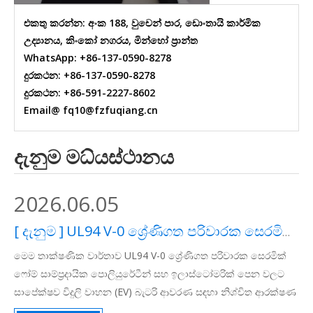
එකතු කරන්න: අංක 188, වුචෙන් පාර, ඩොංතායි කාර්මික
උද්‍යානය, කිංකෝ නගරය, මින්හෝ ප්‍රාන්ත
WhatsApp: +86-137-0590-8278
දුරකථන: +86-137-0590-8278
දුරකථන: +86-591-2227-8602
Email@ fq10@fzfuqiang.cn
දැනුම මධ්යස්ථානය
2026.06.05
[
දැනුම
]
UL94 V-0 ශ්‍රේණිගත පරිවාරක සෙරමික් ෆෝම් EV බැටරි ආරක්ෂාව සඳහා නව ප්‍රමිතියක් බවට පත්වන්නේ ඇයි?
මෙම තාක්ෂණික වාර්තාව UL94 V-0 ශ්‍රේණිගත පරිවාරක සෙරමික්
ෆෝම් සාම්ප්‍රදායික පොලියුරේටීන් සහ ඉලාස්ටෝමරික් පෙන වලට
සාපේක්ෂව විදුලි වාහන (EV) බැටරි ආවරණ සඳහා නිශ්චිත ආරක්ෂණ
ප්‍රමිතිය බවට පත්ව ඇත්තේ මන්දැයි ගවේෂණය කරයි. එය තාප පැනීම