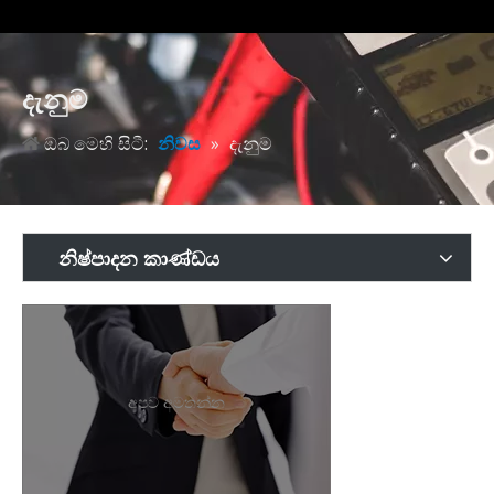
දැනුම
ඔබ මෙහි සිටී:
නිවස
»
දැනුම
නිෂ්පාදන කාණ්ඩය
අපව අමතන්න