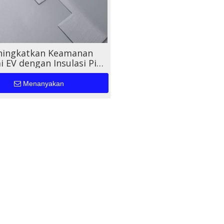
ingkatkan Keamanan
i EV dengan Insulasi Pita
amik Berkinerja Tinggi
Menanyakan