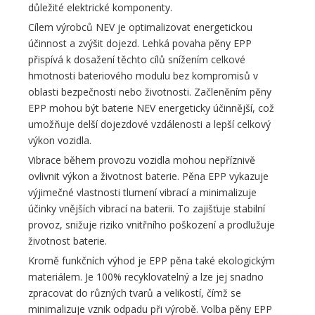
důležité elektrické komponenty.
Cílem výrobců NEV je optimalizovat energetickou
účinnost a zvýšit dojezd. Lehká povaha pěny EPP
přispívá k dosažení těchto cílů snížením celkové
hmotnosti bateriového modulu bez kompromisů v
oblasti bezpečnosti nebo životnosti. Začleněním pěny
EPP mohou být baterie NEV energeticky účinnější, což
umožňuje delší dojezdové vzdálenosti a lepší celkový
výkon vozidla.
Vibrace během provozu vozidla mohou nepříznivě
ovlivnit výkon a životnost baterie. Pěna EPP vykazuje
výjimečné vlastnosti tlumení vibrací a minimalizuje
účinky vnějších vibrací na baterii. To zajišťuje stabilní
provoz, snižuje riziko vnitřního poškození a prodlužuje
životnost baterie.
Kromě funkčních výhod je EPP pěna také ekologickým
materiálem. Je 100% recyklovatelný a lze jej snadno
zpracovat do různých tvarů a velikostí, čímž se
minimalizuje vznik odpadu při výrobě. Volba pěny EPP