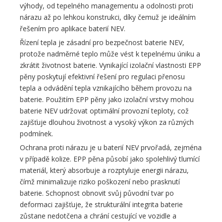
výhody, od tepelného managementu a odolnosti proti
nárazu až po lehkou konstrukci, díky čemuž je ideálním
řešením pro aplikace baterií NEV.
Řízení tepla je zásadní pro bezpečnost baterie NEV,
protože nadměrné teplo může vést k tepelnému úniku a
zkrátit životnost baterie. Vynikající izolační vlastnosti EPP
pěny poskytují efektivní řešení pro regulaci přenosu
tepla a odvádění tepla vznikajícího během provozu na
baterie. Použitím EPP pěny jako izolační vrstvy mohou
baterie NEV udržovat optimální provozní teploty, což
zajišťuje dlouhou životnost a vysoký výkon za různých
podmínek.
Ochrana proti nárazu je u baterií NEV prvořadá, zejména
v případě kolize. EPP pěna působí jako spolehlivý tlumící
materiál, který absorbuje a rozptyluje energii nárazu,
čímž minimalizuje riziko poškození nebo prasknutí
baterie. Schopnost obnovit svůj původní tvar po
deformaci zajišťuje, že strukturální integrita baterie
zůstane nedotčena a chrání cestující ve vozidle a