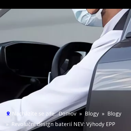
Nacházíte se zde:
Domov
»
Blogy
»
Blogy
»
Revoluční design baterií NEV: Výhody EPP