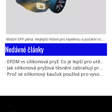
Vlastní EPP pěna: Nejlepší řešení pro tepelnou a požární ochranu v nových bateriových sadách energetických vozidel
Nedávné články
EPDM vs silikonová pryž: Co je lepší pro utěsnění baterie EV?
Jak silikonová pryžová těsnění zabraňují pronikání vody do vysokonapěťových konektorů EV?
Proč se silikonový kaučuk používá pro vysokonapěťovou izolaci kabelů EV?