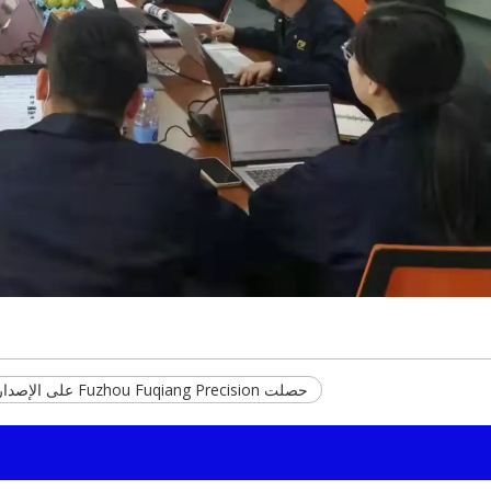
حصلت Fuzhou Fuqiang Precision على الإصدار الإضافي من Samvardhana Motherson Group.تهانينا t