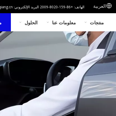
العربية
الهاتف: +86-159-8020-2009 البريد الإلكتروني: fq10@fzfuqiang.cn
منتجات
معلومات عنا
الحلول
م